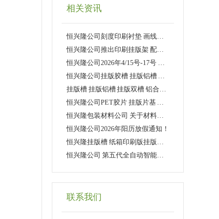
相关资讯
恒兴隆公司刻度印刷衬垫 画线印刷衬垫 带刻度线印刷衬垫
恒兴隆公司推出印刷挂版架 配套挂版双槽 超级低价！！！
恒兴隆公司2026年4/15号-17号 在深圳国际会展中心参加2026年世界包装工业博览会 欢迎新老客户来参观！！
恒兴隆公司挂版胶槽 挂版铝槽 挂版PVC槽 挂版PVC双槽
挂版槽 挂版铝槽 挂版双槽 铝合金双槽
恒兴隆公司PET胶片 挂版片基 透明菲林大量现货供应！
恒兴隆包装材料公司 关于材料涨价事宜！
恒兴隆公司2026年阳历放假通知！
恒兴隆挂版槽 纸箱印刷版挂版槽，精准定位，减少误差！
恒兴隆公司 第五代全自动智能压板机介绍
联系我们