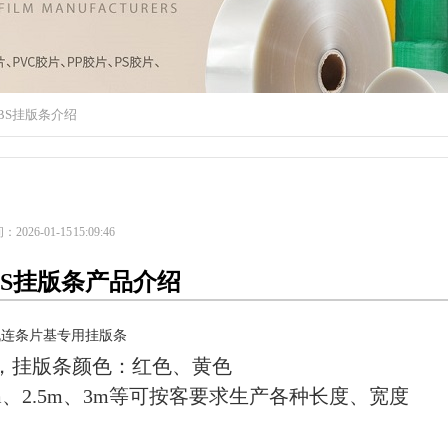
BS挂版条介绍
026-01-15 15:09:46
BS挂版条产品介绍
机连条片基专用挂版条
，挂版条颜色：红色、黄色
m
、
2.
5m
、
3m
等
可按客要求生产各种长度、宽度