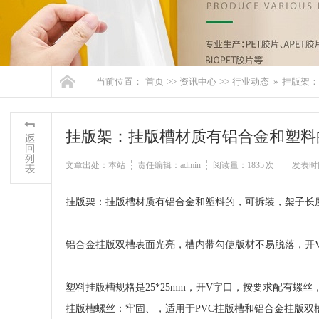
当前位置：
首页
>>
资讯中心
>>
行业动态
»
挂版架：
挂版架：挂版槽材质有铝合金和塑料
文章出处：本站
责任编辑：admin
阅读量：
1835 次
发表时间：
挂版架：挂版槽材质有铝合金和塑料的，可拆装，架子长
铝合金挂版双槽表面光亮，槽内带勾使版材不易脱落，开V字
塑料挂版槽规格是25*25mm，开V字口，按要求配有螺
挂版槽螺丝：牢固、，适用于PVC挂版槽和铝合金挂版双