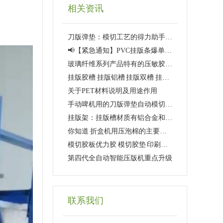
相关资讯
刀版弹垫：模切工艺的得力助手！！！
📢【紧急通知】PVC挂版条爆单预定中！工厂直发·库存告急·手慢无！
玻璃纤维系列产品特有的压敏胶使其具有优异的持久力和特殊性能,可以满足各种不同条件的使用需求
挂版胶槽 挂版铝槽 挂版双槽 挂版铝合金双槽 挂版PVC槽 挂版PVC双槽 挂板槽 挂板铝槽 挂板胶槽 挂板双槽 挂板PVC双槽 挂板PVC槽 挂板铝合金双槽
关于PET材料说明及用途作用
手动啤机用的刀版弹垫自动模切机用的有哪些区别
挂版架：挂版槽材质有铝合金和塑料的，可拆装，架子长度、宽度、高度可订制
你知道 折盒机用压泡棉的主要作用是什么吗？
模切胶板优力胶 模切胶垫 印刷机圆压圆模切刀 四联模切胶垫
第四代全自动智能压版机重点升级
联系我们