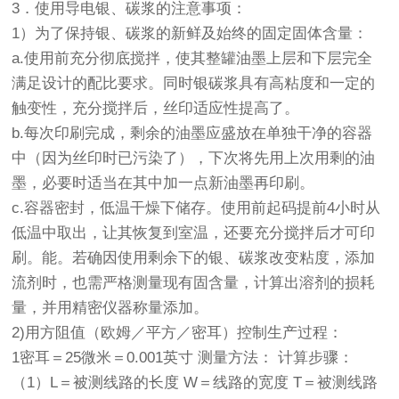
3．使用导电银、碳浆的注意事项：
1）为了保持银、碳浆的新鲜及始终的固定固体含量：
a.使用前充分彻底搅拌，使其整罐油墨上层和下层完全
满足设计的配比要求。同时银碳浆具有高粘度和一定的
触变性，充分搅拌后，丝印适应性提高了。
b.每次印刷完成，剩余的油墨应盛放在单独干净的容器
中（因为丝印时已污染了），下次将先用上次用剩的油
墨，必要时适当在其中加一点新油墨再印刷。
c.容器密封，低温干燥下储存。使用前起码提前4小时从
低温中取出，让其恢复到室温，还要充分搅拌后才可印
刷。能。若确因使用剩余下的银、碳浆改变粘度，添加
流剂时，也需严格测量现有固含量，计算出溶剂的损耗
量，并用精密仪器称量添加。
2)用方阻值（欧姆／平方／密耳）控制生产过程：
1密耳＝25微米＝0.001英寸 测量方法： 计算步骤：
（1）L＝被测线路的长度 W＝线路的宽度 T＝被测线路