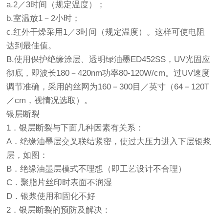
a.2／3时间（规定温度）；
b.室温放1－2小时；
c.红外干燥采用1／3时间（规定温度）。这样可使电阻
达到最佳值。
B.使用保护绝缘涂层、透明绿油墨ED452SS，UV光固应
彻底，即波长180－420nm功率80-120W/cm。过UV速度
调节准确，采用的丝网为160－300目／英寸（64－120T
／cm，视情况选取）。
银层断裂
1．银层断裂与下面几种因素有关系：
A．绝缘油墨层交叉联结紧密，使过大压力进入下层银浆
层，如图：
B．绝缘油墨层模式不理想（即工艺设计不合理）
C．聚脂片丝印时表面不润湿
D．银浆使用和固化不好
2．银层断裂的预防及解决：