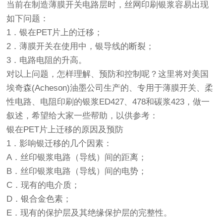
当前在制造薄膜开关电路层时，丝网印刷银浆容易出现
如下问题：
1．银在PET片上的迁移；
2．薄膜开关在使用中，银导线的断裂；
3．电路电阻的升高。
对以上问题，怎样理解、预防和控制呢？这里将对美国
埃奇森(Acheson)油墨公司生产的、专用于薄膜开关、柔
性电路、电阻印刷的银浆ED427、478和碳浆423，做一
叙述，希望给大家一些帮助，以供参考：
银在PET片上迁移的原因及预防
1．影响银迁移的几个因素：
A．丝印银浆电路（导线）间的距离；
B．丝印银浆电路（导线）间的电势；
C．现有的电介质；
D．银合金色素；
E．现有的保护层及其绝缘保护层的完整性。