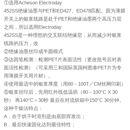
①选用Acheson Electroday
452SS绝缘油墨与PET和ED427、ED478匹配。因为薄膜
开关上的银浆线路是处于PET和绝缘油墨两个高压力层
之间，所以选用Electroday
452SS是一种理想的交叉联结绝缘层，从而减少对银浆
线路的压力，改
②绝缘油墨丝印成半圆模式
③达因笔检测：检测PET片表面活性（更改批号后对表
面活性检测）（可采用三和国际英国柯图泰PET片为专
用薄膜开关用片材）。
④使用最适中的银浆厚度（用80－100T／CM丝网印刷）
⑤银浆丝印后，先用红外线低温烘（80－100°C X 30
秒） 再140°C＞30秒 最后在对流烘箱中150°C 30分钟。
这种干燥法特点：
A．在于烘干时溶剂是由底部挥发出；
B．最后快速固化达到最佳特性；