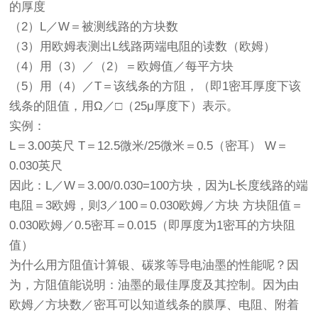
的厚度
（2）L／W＝被测线路的方块数
（3）用欧姆表测出L线路两端电阻的读数（欧姆）
（4）用（3）／（2）＝欧姆值／每平方块
（5）用（4）／T＝该线条的方阻，（即1密耳厚度下该
线条的阻值，用Ω／□（25μ厚度下）表示。
实例：
L＝3.00英尺 T＝12.5微米/25微米＝0.5（密耳） W＝
0.030英尺
因此：L／W＝3.00/0.030=100方块，因为L长度线路的端
电阻＝3欧姆，则3／100＝0.030欧姆／方块 方块阻值＝
0.030欧姆／0.5密耳＝0.015（即厚度为1密耳的方块阻
值）
为什么用方阻值计算银、碳浆等导电油墨的性能呢？因
为，方阻值能说明：油墨的最佳厚度及其控制。因为由
欧姆／方块数／密耳可以知道线条的膜厚、电阻、附着