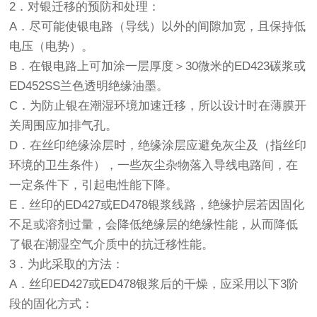
2．对银迁移的预防和处理：
A．尽可能使银电路（导线）以外的间隙加宽，且保持低
电压（电势）。
B．在银电路上可加涂一层厚度＞30微米的ED423碳浆或
ED452SS兰色透明绝缘油墨。
C．为防止银在潮湿环境加速迁移，所以设计时在薄膜开
关周围应加排气孔。
D．在丝印绝缘涂层时，绝缘涂层应避免灰尘及（指丝印
环境的卫生条件），一些灰尘杂物落入导线电路间，在
一定条件下，引起电性能下降。
E．丝印的ED427或ED478银浆线路，绝缘护层若因固化
不足或溶剂过量，会降低绝缘层的绝缘性能，从而降低
了银在潮湿空气介质中的抗迁移性能。
3．为此采取的方法：
A．丝印ED427或ED478银浆后的干燥，应采用以下3阶
段的固化方式：